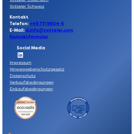
Votteler Schweiz
Kontakt
Telefon:
+49 711 9804-5
E-Mail:
d.info@votteler.com
Kontaktformular
Social Media
Socia Link zur LinkedIn-Seite der Votteler Lackfabrik GmbH
Impressum
Hinweisgeberschutzgesetz
Datenschutz
Verkaufsbedingungen
Einkaufsbedingungen